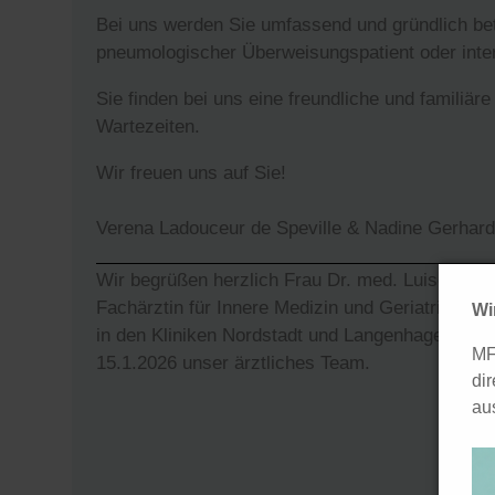
Bei uns werden Sie umfassend und gründlich betr
pneumologischer Überweisungspatient oder inter
Sie finden bei uns eine freundliche und familiä
Wartezeiten.
Wir freuen uns auf Sie!
Verena Ladouceur de Speville & Nadine Gerhard
Wir begrüßen herzlich Frau Dr. med. Luise Flötot
Fachärztin für Innere Medizin und Geriatrie und 
Wi
in den Kliniken Nordstadt und Langenhagen tätig.
MF
15.1.2026 unser ärztliches Team.
di
au