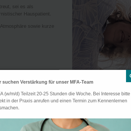
eut, sei es als
nistischer Hauspatient.
re Atmosphäre sowie kurze
to (
rechts im Bild
). Sie ist
war zuletzt als Oberärztin
r suchen Verstärkung für unser MFA-Team
 Sie verstärkt seit
A (w/m/d) Teilzeit 20-25 Stunden die Woche. Bei Interesse bitte
rekt in der Praxis anrufen und einen Termin zum Kennenlernen
smachen.